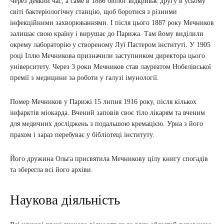
Через деякий час, а саме в 1886 біолог відкриває другу в усьому
світі бактеріологічну станцію, щоб боротися з різними
інфекційними захворюваннями. І після цього 1887 року Мечников
залишає свою країну і вирушає до Парижа. Там йому виділили
окрему лабораторію у створеному Луї Пастером інституті. У 1905
році Іллю Мечникова призначили заступником директора цього
університету. Через 3 роки Мечников став лауреатом Нобелівської
премії з медицини за роботи у галузі імунології.
Помер Мечников у Парижі 15 липня 1916 року, після кількох
інфарктів міокарда. Вчений заповів своє тіло лікарям та вченим
для медичних досліджень з подальшою кремацією. Урна з його
прахом і зараз перебуває у бібліотеці інституту.
Його дружина Ольга присвятила Мечникову цілу книгу спогадів
та зберегла всі його архіви.
Наукова діяльність