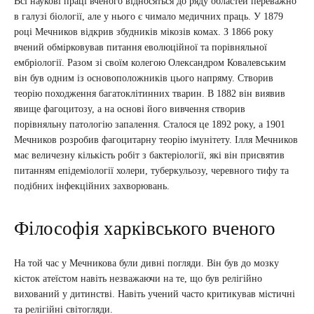
Всі наукові праці вченого відносяться до ряду областей переважно
в галузі біології, але у нього є чимало медичних праць. У 1879
році Мечников відкрив збудників мікозів комах. З 1866 року
вчений обмірковував питання еволюційної та порівняльної
ембріології. Разом зі своїм колегою Олександром Ковалевським
він був одним із основоположників цього напряму. Створив
теорію походження багатоклітинних тварин. В 1882 він виявив
явище фагоцитозу, а на основі його вивчення створив
порівняльну патологію запалення. Сталося це 1892 року, а 1901
Мечников розробив фагоцитарну теорію імунітету. Ілля Мечников
має величезну кількість робіт з бактеріології, які він присвятив
питанням епідеміології холери, туберкульозу, черевного тифу та
подібних інфекційних захворювань.
Філософія харківського вченого
На той час у Мечникова були дивні погляди. Він був до мозку
кісток атеїстом навіть незважаючи на те, що був релігійно
вихований у дитинстві. Навіть учений часто критикував містичні
та релігійні світогляди.