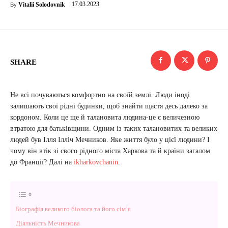
17.03.2023
Vitalii Solodovnik
By
SHARE
Не всі почуваються комфортно на своїй землі. Люди іноді
залишають свої рідні будинки, щоб знайти щастя десь далеко за
кордоном. Коли це ще й талановита людина-це є величезною
втратою для батьківщини. Одним із таких талановитих та великих
людей був Ілля Ілліч Мечников. Яке життя було у цієї людини? І
чому він втік зі свого рідного міста Харкова та й країни загалом
до Франції? Далі на
ikharkovchanin
.
Біографія великого біолога та його сім’я
Діяльність Мечникова