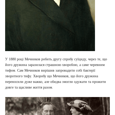
У 1880 році Мечников робить другу спробу суїциду, через те, що
його дружина заразилася страшною хворобою, а саме черевним
тифом. Сам Мечников вирішив запровадити собі бактерії
зворотного тифу. Хворобу що Мечников, що його дружина
переносили дуже важко, але обидва змогли одужати та прожити
довге та щасливе життя разом.