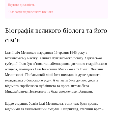
Наукова діяльність
Філософія харківського вченого
Біографія великого біолога та його
сім’я
Ілля Ілліч Мечников народився 15 травня 1845 року в
батьківському маєтку Іванівка Куп’янського повіту Харківської
губернії. Ілля був п’ятою та наймолодшою дитиною гвардійського
офіцера, поміщика Іллі Івановича Мечникова та Емілії Львівни
Мечникової. По батьковій лінії Ілля походив із дуже давнього
молдавського боярського роду. А от мати була дочкою досить
відомого єврейського публіциста та просвітителя Лева
Миколайовича Неваховича та була уродженцем Варшави.
Щодо старших братів Іллі Мечникова, вони теж були досить
відомими та талановитими людьми. Наприклад, старший брат –