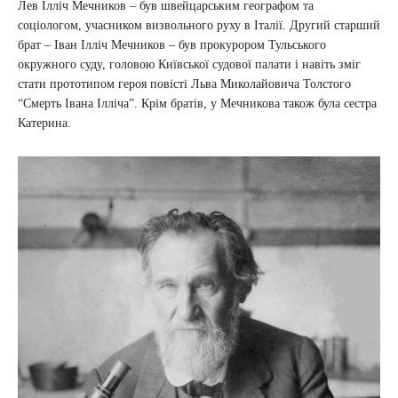
Лев Ілліч Мечников – був швейцарським географом та
соціологом, учасником визвольного руху в Італії. Другий старший
брат – Іван Ілліч Мечников – був прокурором Тульського
окружного суду, головою Київської судової палати і навіть зміг
стати прототипом героя повісті Льва Миколайовича Толстого
“Смерть Івана Ілліча”. Крім братів, у Мечникова також була сестра
Катерина.