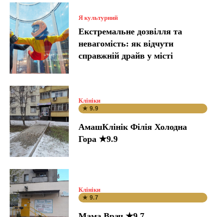
Я культурний
Екстремальне дозвілля та
невагомість: як відчути
справжній драйв у місті
Клініки
★ 9.9
АмашКлінік Філія Холодна
Гора ★9.9
Клініки
★ 9.7
Мама Врач ★9.7