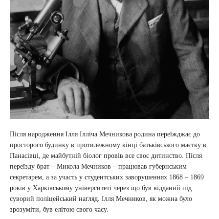
Після народження Ілля Ілліча Мечникова родина переїжджає до
просторого будинку в протилежному кінці батьківського маєтку в
Панасівці, де майбутній біолог провів все своє дитинство. Після
переїзду брат – Микола Мечников – працював губернським
секретарем, а за участь у студентських заворушеннях 1868 – 1869
років у Харківському університеті через що був відданий під
суворий поліцейський нагляд. Ілля Мечников, як можна було
зрозуміти, був елітою свого часу.