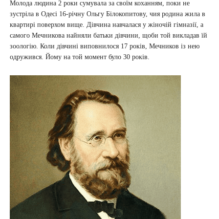
Молода людина 2 роки сумувала за своїм коханням, поки не
зустріла в Одесі 16-річну Ольгу Білокопитову, чия родина жила в
квартирі поверхом вище. Дівчина навчалася у жіночій гімназії, а
самого Мечникова найняли батьки дівчини, щоби той викладав їй
зоологію. Коли дівчині виповнилося 17 років, Мечников із нею
одружився. Йому на той момент було 30 років.