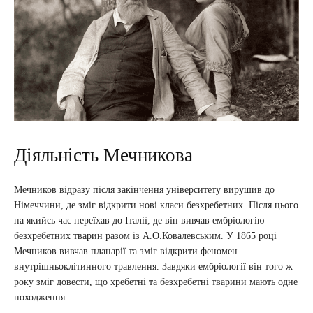
Діяльність Мечникова
Мечников відразу після закінчення університету вирушив до
Німеччини, де зміг відкрити нові класи безхребетних. Після цього
на якийсь час переїхав до Італії, де він вивчав ембріологію
безхребетних тварин разом із А.О.Ковалевським. У 1865 році
Мечников вивчав планарії та зміг відкрити феномен
внутрішньоклітинного травлення. Завдяки ембріології він того ж
року зміг довести, що хребетні та безхребетні тварини мають одне
походження.