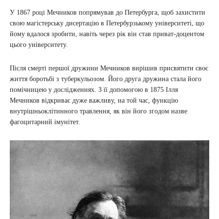
У 1867 році Мечников попрямував до Петербурга, щоб захистити
свою магістерську дисертацію в Петербурзькому університеті, що
йому вдалося зробити, навіть через рік він став приват-доцентом
цього університету.
Після смерті першої дружини Мечников вирішив присвятити своє
життя боротьбі з туберкульозом. Його друга дружина стала його
помічницею у дослідженнях. З її допомогою в 1875 Ілля
Мечников відкриває дуже важливу, на той час, функцію
внутрішньоклітинного травлення, як він його згодом назве
фагоцитарний імунітет.