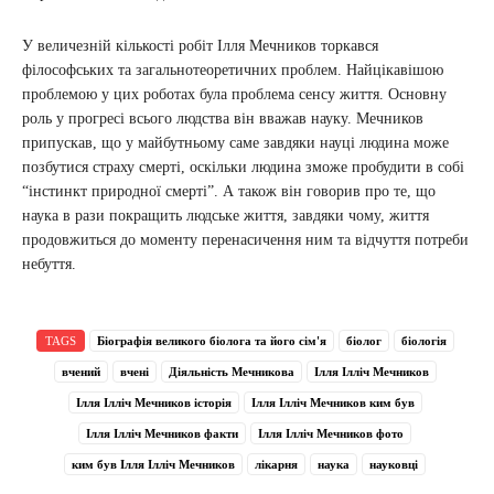
У величезній кількості робіт Ілля Мечников торкався
філософських та загальнотеоретичних проблем. Найцікавішою
проблемою у цих роботах була проблема сенсу життя. Основну
роль у прогресі всього людства він вважав науку. Мечников
припускав, що у майбутньому саме завдяки науці людина може
позбутися страху смерті, оскільки людина зможе пробудити в собі
“інстинкт природної смерті”. А також він говорив про те, що
наука в рази покращить людське життя, завдяки чому, життя
продовжиться до моменту перенасичення ним та відчуття потреби
небуття.
TAGS
Біографія великого біолога та його сім'я
біолог
біологія
вчений
вчені
Діяльність Мечникова
Ілля Ілліч Мечников
Ілля Ілліч Мечников історія
Ілля Ілліч Мечников ким був
Ілля Ілліч Мечников факти
Ілля Ілліч Мечников фото
ким був Ілля Ілліч Мечников
лікарня
наука
науковці