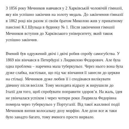
З 1856 року Мечников навчався у 2 Харківській чоловічій гімназії,
яку він успішно закінчив на золоту медаль. До закінчення гімназії
в 1862 році він разом зі своїм братом Миколою жив у приватному
пансіоні К.І.Шульца в будинку № 1. Після закінчення гімназії
Мечников вступив до Харківського університету, який також
успішно закінчив.
Вчений був одружений двічі і двічі робив спробу самогубства. У
1869 він вінчався в Петербурзі з Людмилою Федорович. Але була
одна проблема – наречена мала туберкульоз. Через нього вона була
дуже слабка, настільки, що під час вінчання її занесли до церкви
на стільці. Мечников дуже любив її і сподівався вилікувати
дівчину після весілля. Тому молодята відразу ж вирушили до
Італії для того, щоб спробувати поправити здоров’я. На жаль, ідея
не увінчалася успіхом і через чотири роки Людмила Федорівна
померла через туберкульоз у Португалії. Від такої жахливої події
Мечников випив колосальну дозу морфію. Але дози все ж таки
було занадто багато, тому вченого просто вирвало.