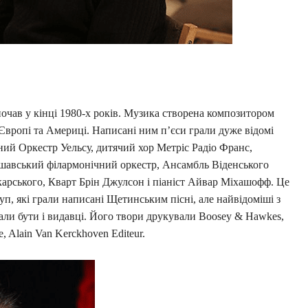
чав у кінці 1980-х років. Музика створена композитором
 Європі та Америці. Написані ним п’єси грали дуже відомі
ний Оркестр Уельсу, дитячий хор Метріс Радіо Франс,
шавський філармонічний оркестр, Ансамбль Віденського
арського, Кварт Брін Джулсон і піаніст Айвар Міхашофф. Це
уп, які грали написані Щетинським пісні, але найвідоміші з
али бути і видавці. Його твори друкували Boosey & Hawkes,
e, Alain Van Kerckhoven Editeur.