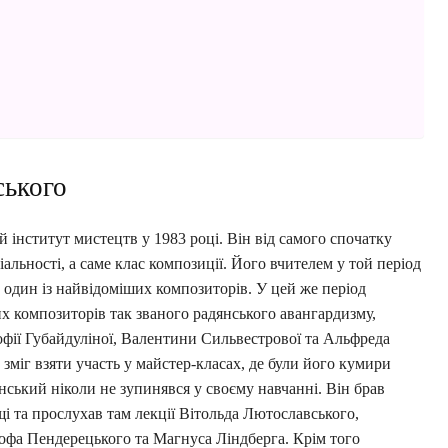
ського
інститут мистецтв у 1983 році. Він від самого спочатку
альності, а саме клас композиції. Його вчителем у той період
 один із найвідоміших композиторів. У цей же період
х композиторів так званого радянського авангардизму,
офії Губайдуліної, Валентини Сильвестрової та Альфреда
міг взяти участь у майстер-класах, де були його кумири
нський ніколи не зупинявся у своєму навчанні. Він брав
щі та прослухав там лекції Вітольда Лютославського,
фа Пендерецького та Магнуса Ліндберга. Крім того