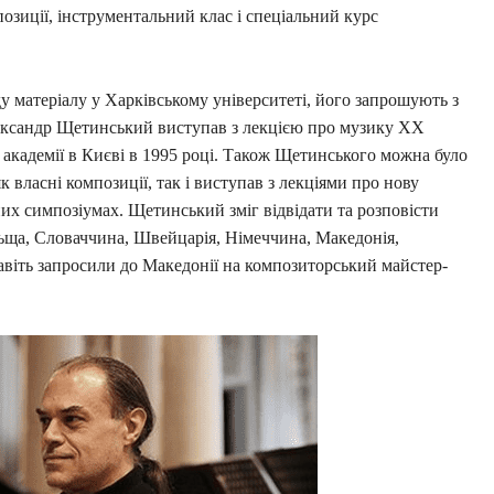
мпозиції, інструментальний клас і спеціальний курс
у матеріалу у Харківському університеті, його запрошують з
ександр Щетинський виступав з лекцією про музику ХХ
й академії в Києві в 1995 році. Також Щетинського можна було
к власні композиції, так і виступав з лекціями про нову
их симпозіумах. Щетинський зміг відвідати та розповісти
ьща, Словаччина, Швейцарія, Німеччина, Македонія,
навіть запросили до Македонії на композиторський майстер-