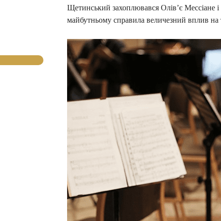
Щетинський захоплювався Олів’є Мессіане і 
майбутньому справила величезний вплив на 