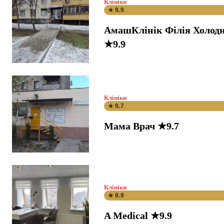
Клініки
★ 9.9
АмашКлінік Філія Холодн
★9.9
Клініки
★ 9.7
Мама Врач ★9.7
Клініки
★ 9.9
A Medical ★9.9