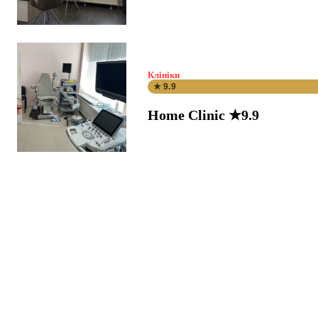
Клініки
★ 9.9
Home Clinic ★9.9