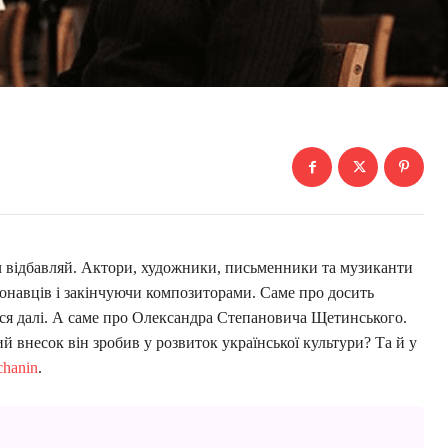
оч відбавляй. Актори, художники, письменники та музиканти
онавців і закінчуючи композиторами. Саме про досить
ься далі. А саме про Олександра Степановича Щетинського.
внесок він зробив у розвиток української культури? Та й у
chanin
.