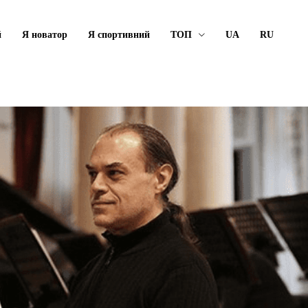
й
Я новатор
Я спортивний
ТОП
UA
RU