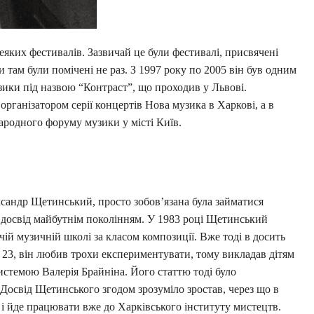
еяких фестивалів. Зазвичай це були фестивалі, присвячені
и там були помічені не раз. З 1997 року по 2005 він був одним
ики під назвою “Контраст”, що проходив у Львові.
організатором серії концертів Нова музика в Харкові, а в
родного форуму музики у місті Київ.
сандр Щетинський, просто зобов’язана була займатися
 досвід майбутнім поколінням. У 1983 році Щетинський
ій музичній школі за класом композиції. Вже тоді в досить
23, він любив трохи експериментувати, тому викладав дітям
истемою Валерія Брайніна. Його статтю тоді було
Досвід Щетинського згодом зрозуміло зростав, через що в
 і йде працювати вже до Харківського інституту мистецтв.