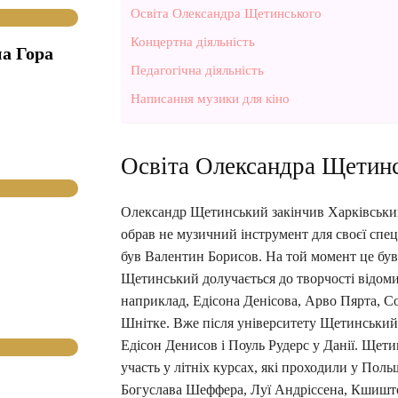
Освіта Олександра Щетинського
Концертна діяльність
а Гора
Педагогічна діяльність
Написання музики для кіно
Освіта Олександра Щетин
Олександр Щетинський закінчив Харківський 
обрав не музичний інструмент для своєї спеці
був Валентин Борисов. На той момент це був
Щетинський долучається до творчості відоми
наприклад, Едісона Денісова, Арво Пярта, С
Шнітке. Вже після університету Щетинський з
Едісон Денисов і Поуль Рудерс у Данії. Щети
участь у літніх курсах, які проходили у Поль
Богуслава Шеффера, Луї Андріссена, Кшишто