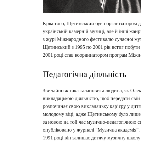
Крім того, Щетинський був і організатором д
українській камерній музиці, але й інші жанр
з журі Міжнародного фестивалю сучасної муз
Щетинський з 1995 по 2001 рік встиг побути 
2001 році став координатором програм Міжна
Педагогічна діяльність
Звичайно ж така талановита людина, як Олек
викладацькою діяльністю, щоб передати свій
розпочинає свою викладацьку кар’єру у дитяч
молодому віці, адже Щетинському було лише 
за новою на той час музично-педагогічною с
опубліковано у журналі “Музична академія”. 
1991 році він залишає дитячу музичну школу