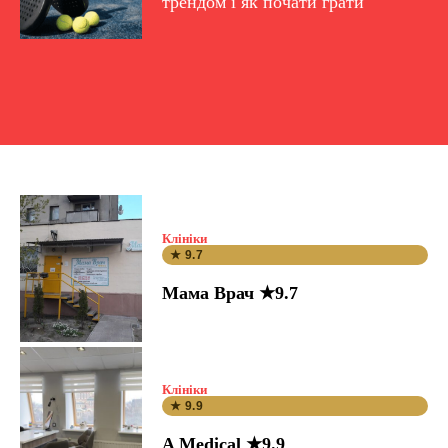
трендом і як почати грати
Клініки
★ 9.7
Мама Врач ★9.7
Клініки
★ 9.9
A Medical ★9.9