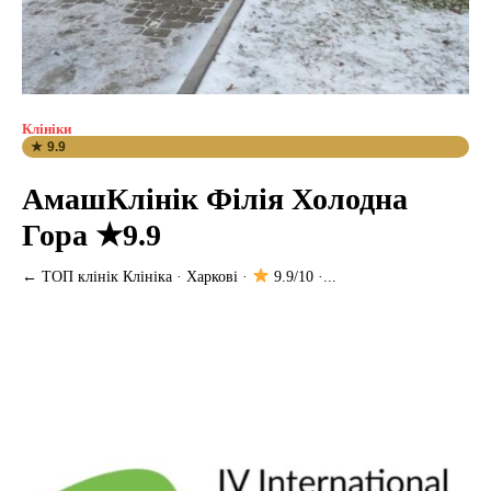
Клініки
★ 9.9
АмашКлінік Філія Холодна
Гора ★9.9
← ТОП клінік Клініка · Харкові ·
9.9/10 ·...