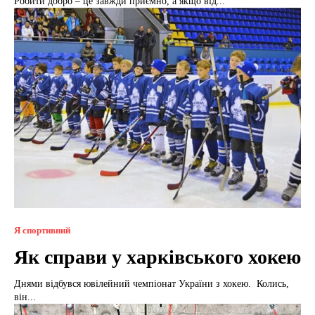
Робити добро – це завжди приємно, а якщо від...
Я спортивний
Як справи у харківського хокею
Днями відбувся ювілейний чемпіонат України з хокею. Колись,
він...