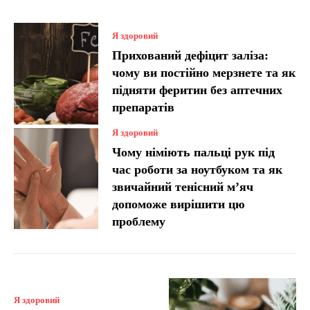
Я здоровий
Прихований дефіцит заліза:
чому ви постійно мерзнете та як
підняти феритин без аптечних
препаратів
Я здоровий
Чому німіють пальці рук під
час роботи за ноутбуком та як
звичайний тенісний м’яч
допоможе вирішити цю
проблему
Я здоровий