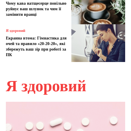
Чому кава натщесерце повільно
руйнує ваш шлунок та чим її
замінити вранці
Я здоровий
Екранна втома: Гімнастика для
очей та правило «20-20-20», які
збережуть ваш зір при роботі за
ПК
Я здоровий