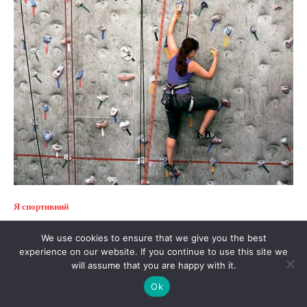
Я спортивний
У Харкові пройшов чемпіонат
We use cookies to ensure that we give you the best
зі скелелазіння
experience on our website. If you continue to use this site we
will assume that you are happy with it.
17 лютого в Харкові відбувся чемпіонат зі скелелазіння, на...
Ok