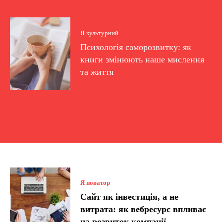
Я культурний
Психологія саморозвитку: як
книги змінюють наше мислення
та життя
Я новатор
Сайт як інвестиція, а не
витрата: як вебресурс впливає
на розвиток компанії